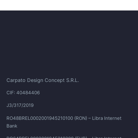
Carpato Design Concept S.R.L.
CIF: 40484406
J3/317/2019
RO48BREL0002001945210100 (RON) – Libra Internet
Bank